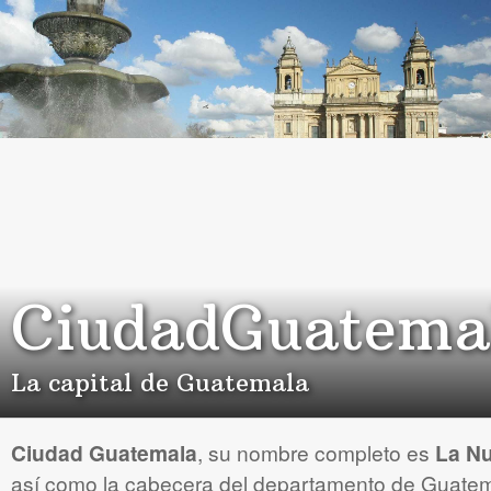
CiudadGuatema
La capital de Guatemala
Ciudad Guatemala
, su nombre completo es
La Nu
así como la cabecera del departamento de Guatem